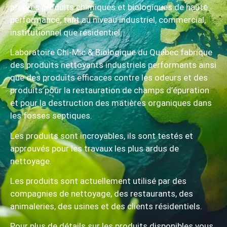
propres produits chimiques et biologiques de haute
performance, tant au niveau industriel, commercial,
institutionnel que résidentiel.
Laboratoire Chi-Mic & Biologique du Québec fabrique
des produits nettoyants industriels performants ainsi
que des produits efficaces contre les odeurs et des
produits pour la restauration de champs d’épuration
et pour la destruction des matières organiques dans
les fosses septiques.
Les produits sont incroyables, ils sont testés et
approuvés pour les travaux les plus ardus de
nettoyage.
Les produits sont actuellement utilisé par des
compagnies de nettoyage, des restaurants, des
animaleries, des usines et des clients résidentiels.
Pour plus de détails sur les produits disponibles vous