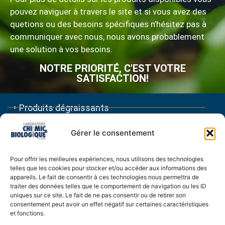
pouvez naviguer à travers le site et si vous avez des
quetions ou des besoins spécifiques n’hésitez pas à
communiquer avec nous, nous avons probablement
une solution à vos besoins.
NOTRE PRIORITÉ, C'EST VOTRE
SATISFACTION!
Produits dégraissants
Produits désodorisants
Gérer le consentement
Produits pour autos - camions - VR
Pour offrir les meilleures expériences, nous utilisons des technologies
telles que les cookies pour stocker et/ou accéder aux informations des
Produits pour restaurant
appareils. Le fait de consentir à ces technologies nous permettra de
traiter des données telles que le comportement de navigation ou les ID
Traitement fosse septique
uniques sur ce site. Le fait de ne pas consentir ou de retirer son
consentement peut avoir un effet négatif sur certaines caractéristiques
et fonctions.
VOIR NOS PRODUITS