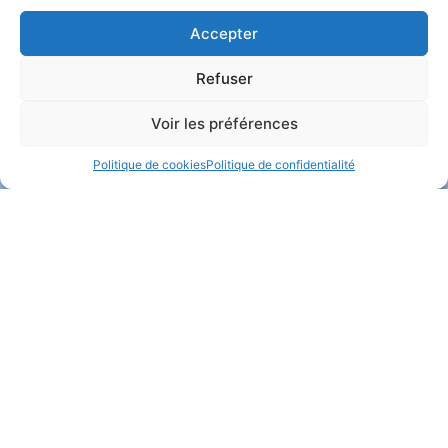
Accepter
NOS PRODUITS VEDETTES
Refuser
Voir les préférences
Politique de cookies
Politique de confidentialité
Détartrant chimique
VR-MIC
Lire la suite
Lire la suite