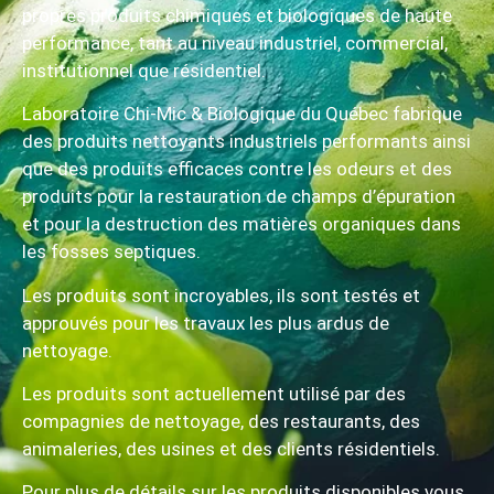
propres produits chimiques et biologiques de haute
performance, tant au niveau industriel, commercial,
institutionnel que résidentiel.
Laboratoire Chi-Mic & Biologique du Québec fabrique
des produits nettoyants industriels performants ainsi
que des produits efficaces contre les odeurs et des
produits pour la restauration de champs d’épuration
et pour la destruction des matières organiques dans
les fosses septiques.
Les produits sont incroyables, ils sont testés et
approuvés pour les travaux les plus ardus de
nettoyage.
Les produits sont actuellement utilisé par des
compagnies de nettoyage, des restaurants, des
animaleries, des usines et des clients résidentiels.
Pour plus de détails sur les produits disponibles vous