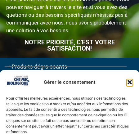
pouvez naviguer à travers le site et si vous avez des
quetions ou des besoins spécifiques n’hésitez pas à
communiquer avec nous, nous avons probablement
une solution à vos besoins.
NOTRE PRIORITÉ, C'EST VOTRE
SATISFACTION!
Produits dégraissants
Produits désodorisants
Gérer le consentement
Produits pour autos - camions - VR
Pour offrir les meilleures expériences, nous utilisons des technologies
telles que les cookies pour stocker et/ou accéder aux informations des
Produits pour restaurant
appareils. Le fait de consentir à ces technologies nous permettra de
traiter des données telles que le comportement de navigation ou les ID
Traitement fosse septique
uniques sur ce site. Le fait de ne pas consentir ou de retirer son
consentement peut avoir un effet négatif sur certaines caractéristiques
et fonctions.
VOIR NOS PRODUITS