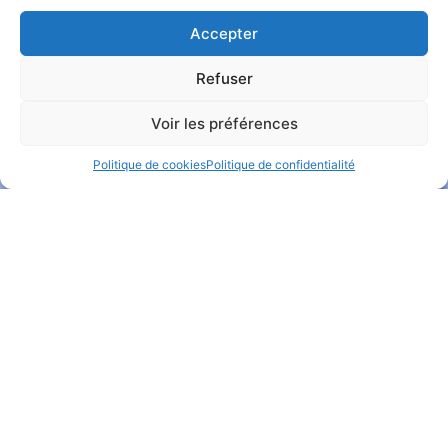
Accepter
NOS PRODUITS VEDETTES
Refuser
Voir les préférences
Politique de cookies
Politique de confidentialité
Nettoyant dégraissant
Shampoing à moteur et
tout-usage concentré
dégraissant
d’équipement
Lire la suite
Lire la suite