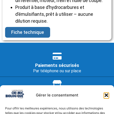
différentiel, moteur, frein et huile de coupe.
Produit à base d’hydrocarbures et
d’émulsifiants, prêt à utiliser – aucune
dilution requise.
Fiche technique
Paiements sécurisés
Par téléphone ou sur place
Retrait en magasin
Gérer le consentement
À notre bureau à Drummondville
Pour offrir les meilleures expériences, nous utilisons des technologies
telles que les cookies pour stocker et/ou accéder aux informations des