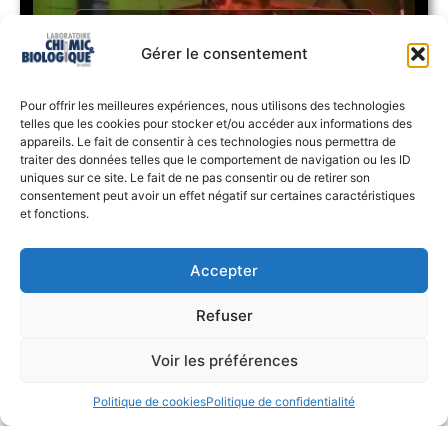
Cliquez pour accepter les cookies
Gérer le consentement
marketing et activer ce contenu
Pour offrir les meilleures expériences, nous utilisons des technologies
telles que les cookies pour stocker et/ou accéder aux informations des
appareils. Le fait de consentir à ces technologies nous permettra de
traiter des données telles que le comportement de navigation ou les ID
uniques sur ce site. Le fait de ne pas consentir ou de retirer son
consentement peut avoir un effet négatif sur certaines caractéristiques
N.B.: N'oubliez surtout pas de porter les équipements
et fonctions.
appropriés de protection personnelle.
Accepter
Vidéo témoignage MF-88 - Nettoyage de la
tôle sur les camions
Refuser
Voir les préférences
Politique de cookies
Politique de confidentialité