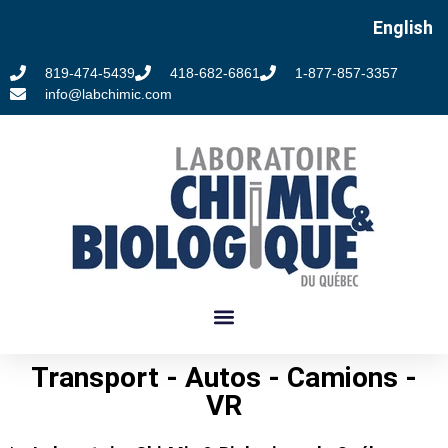
English
819-474-5439
418-682-6861
1-877-857-3357
info@labchimic.com
Transport - Autos - Camions -
VR